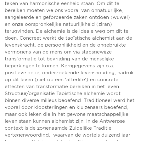
teken van harmonische eenheid staan. Om dit te
bereiken moeten we ons vooral van onnatuurlijke,
aangeleerde en geforceerde zaken ontdoen (​wuwei​)
en onze oorspronkelijke natuurlijkheid (​ziran​)
terugvinden. De alchemie is de ideale weg om dit te
doen. Concreet werkt de taoïstische alchemist aan de
levenskracht, de persoonlijkheid en de ongebruikte
vermogens van de mens om via stapsgewijze
transformatie tot bevrijding van de menselijke
beperkingen te komen. Kerngegevens zijn o.a.
positieve actie, onderzoekende levenshouding, nadruk
op dit leven (niet op een ‘afterlife’) en concrete
effecten van transformatie bereiken in het leven.
Structuur/organisatie Taoïstische alchemie wordt
binnen diverse milieus beoefend. Traditioneel werd het
vooral door kloosterlingen en kluizenaars beoefend,
maar ook leken die in het gewone maatschappelijke
leven staan kunnen alchemist zijn. In de Antwerpse
context is de zogenaamde Zuidelijke Traditie
vertegenwoordigd, waarvan de wortels duizend jaar