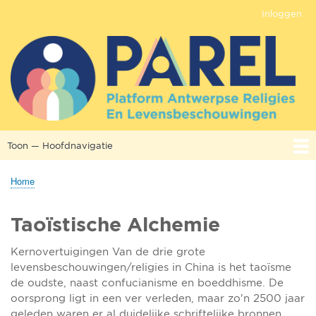
Overslaan
Inloggen
Gebruikersmenu
en
naar
de
inhoud
gaan
Toon — Hoofdnavigatie
Hoofdnavigatie
Home
OVER PAREL
PROJECTEN
AANBOD
CONTACT
NETWERK
KENNIS
KALENDER
Home
Kruimelpad
Taoïstische Alchemie
Kernovertuigingen Van de drie grote
levensbeschouwingen/religies in China is het taoïsme
de oudste, naast confucianisme en boeddhisme. De
oorsprong ligt in een ver verleden, maar zo'n 2500 jaar
geleden waren er al duidelijke schriftelijke bronnen,