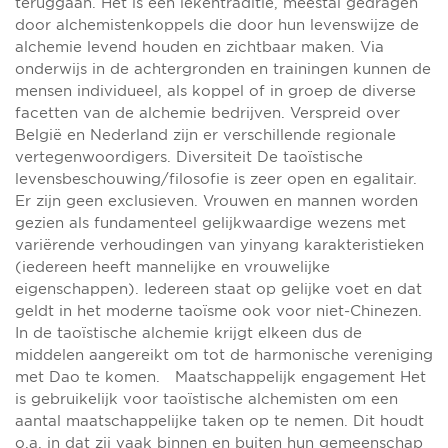
teruggaan. Het is een lekentraditie, meestal gedragen
door alchemistenkoppels die door hun levenswijze de
alchemie levend houden en zichtbaar maken. Via
onderwijs in de achtergronden en trainingen kunnen de
mensen individueel, als koppel of in groep de diverse
facetten van de alchemie bedrijven. Verspreid over
België en Nederland zijn er verschillende regionale
vertegenwoordigers. Diversiteit De taoïstische
levensbeschouwing/filosofie is zeer open en egalitair.
Er zijn geen exclusieven. Vrouwen en mannen worden
gezien als fundamenteel gelijkwaardige wezens met
variërende verhoudingen van yinyang karakteristieken
(iedereen heeft mannelijke en vrouwelijke
eigenschappen). Iedereen staat op gelijke voet en dat
geldt in het moderne taoïsme ook voor niet-Chinezen.
In de taoïstische alchemie krijgt elkeen dus de
middelen aangereikt om tot de harmonische vereniging
met ​Dao​ te komen. Maatschappelijk engagement Het
is gebruikelijk voor taoïstische alchemisten om een
aantal maatschappelijke taken op te nemen. Dit houdt
o.a. in dat zij vaak binnen en buiten hun gemeenschap