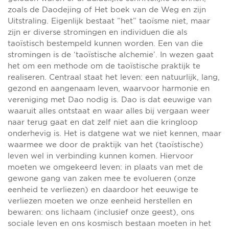
zoals de ​Daodejing of ​Het boek van de Weg en zijn
Uitstraling​. Eigenlijk bestaat ”het” taoïsme niet, maar
zijn er diverse stromingen en individuen die als
taoïstisch bestempeld kunnen worden. Een van die
stromingen is de ‘taoïstische alchemie’. In wezen gaat
het om een methode om de taoïstische praktijk te
realiseren. Centraal staat het leven: een natuurlijk, lang,
gezond en aangenaam leven, waarvoor harmonie en
vereniging met ​Dao nodig is. ​Dao is dat eeuwige van
waaruit alles ontstaat en waar alles bij vergaan weer
naar terug gaat en dat zelf niet aan die kringloop
onderhevig is. Het is datgene wat we niet kennen, maar
waarmee we door de praktijk van het (taoïstische)
leven wel in verbinding kunnen komen. Hiervoor
moeten we omgekeerd leven: in plaats van met de
gewone gang van zaken mee te evolueren (onze
eenheid te verliezen) en daardoor het eeuwige te
verliezen moeten we onze eenheid herstellen en
bewaren: ons lichaam (inclusief onze geest), ons
sociale leven en ons kosmisch bestaan moeten in het