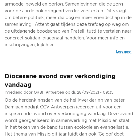
armoede, geweld en oorlog. Samenlevingen die de zorg
voor de aarde ook dringend verder versterken. Dit vraagt
om betere politiek, meer dialoog en meer vriendschap in de
samenleving. Attent gaat tijdens deze trefdag op weg om
de uitdagende boodschap van Fratelli tutti te vertalen naar
concreet solidair, diaconaal handelen. Voor meer info en
inschrijvingen, kijk hier.
ove
Lees meer
'All
van
deze
waa
Diocesane avond over verkondiging
Tre
vandaag
ORBIT Antwerpen
Ingediend door
op
di, 28/09/2021 - 09:35
Op de herdenkingsdag van de heiligverklaring van pater
Damiaan nodigt CCV Antwerpen iedereen uit voor een
inspirerende avond over verkondiging vandaag. Deze avond
wordt georganiseerd in samenwerking met Missio en staat
in het teken van de band tussen ecologie en evangelisatie.
Het thema van Missio dit jaar luidt dan ook 'Geloof doet