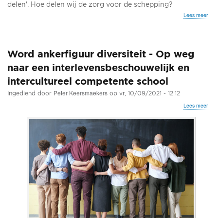
delen'. Hoe delen wij de zorg voor de schepping?
ove
Lees meer
Dio
avo
ove
verk
Word ankerfiguur diversiteit - Op weg
van
naar een interlevensbeschouwelijk en
intercultureel competente school
Peter Keersmaekers
Ingediend door
op
vr, 10/09/2021 - 12:12
ove
Lees meer
Wor
anke
diver
-
Op
weg
naa
een
inte
en
inte
com
scho