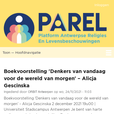
Overslaan
Inloggen
Gebruikersmenu
en
naar
de
inhoud
gaan
Toon — Hoofdnavigatie
Hoofdnavigatie
Home
OVER PAREL
PROJECTEN
AANBOD
CONTACT
NETWERK
KENNIS
KALENDER
Boekvoorstelling 'Denkers van vandaag
voor de wereld van morgen' – Alicja
Gescinska
ORBIT Antwerpen
Ingediend door
op
wo, 24/11/2021 - 11:03
Boekvoorstelling 'Denkers van vandaag voor de wereld van
morgen' – Alicja Gescinska 2 december 2021 19u00 |
Universiteit Stadscampus Antwerpen Je bent van harte