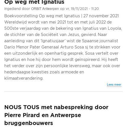
Op weg met Ignatius
Emil
Platt
ORBIT Antwerpen
Ingediend door
op
vr, 19/11/2021 - 11:20
Boekvoorstelling Op weg met Ignatius | 27 november 2021
Wereldwijd wordt van mei 2021 tot en met juli 2022 de
500ste verjaardag van de bekering van Ignatius van Loyola,
de stichter van de Sociëteit van Jezus, gevierd. Naar
aanleiding van dit ‘Ignatiusjaar’ wist de Spaanse journalist
Darío Menor Pater Generaal Arturo Sosa sj te strikken voor
een uitzonderlijk en openhartig gesprek. Sosa vertelt over
Ignatius en hoe hij door hem wordt geïnspireerd. Hij heeft
het verder over zijn persoonlijke levensweg, maar ook over
hedendaagse kwesties zoals armoede en
klimaatverandering.
ove
Lees meer
Op
weg
met
Igna
NOUS TOUS met nabespreking door
Pierre Pirard en Antwerpse
bruggenbouwers