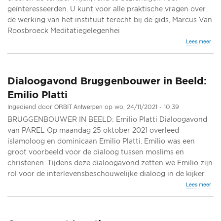
geïnteresseerden. U kunt voor alle praktische vragen over
de werking van het instituut terecht bij de gids, Marcus Van
Roosbroeck Meditatiegelegenhei
ove
Lees meer
Ope
deu
en
medi
Dialoogavond Bruggenbouwer in Beeld:
Emilio Platti
ORBIT Antwerpen
Ingediend door
op
wo, 24/11/2021 - 10:39
BRUGGENBOUWER IN BEELD: Emilio Platti Dialoogavond
van PAREL Op maandag 25 oktober 2021 overleed
islamoloog en dominicaan Emilio Platti. Emilio was een
groot voorbeeld voor de dialoog tussen moslims en
christenen. Tijdens deze dialoogavond zetten we Emilio zijn
rol voor de interlevensbeschouwelijke dialoog in de kijker.
ove
Lees meer
Dia
Bru
in
Beel