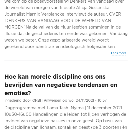
welkom op de boekvoorstelling Denkers van vandaag over
de wereld van morgen van filosofe Alicja Gescinska.
Journalist Marnix Verplancke interviewt de auteur. OVER
'DENKERS VAN VANDAAG VOOR DE WERELD VAN
MORGEN' Na de val van de Muur leefden sommigen in de
illusie dat de geschiedenis ten einde was gekomen. Vandaag
weten we beter. Onze gepolariseerde wereld wordt
getekend door identitair en ideologisch hokjesdenken.
ove
Lees meer
Boek
'De
van
van
Hoe kan morele discipline ons ons
voo
de
bevrijden van negatieve tendensen en
wer
emoties?
van
mor
ORBIT Antwerpen
Ingediend door
op
wo, 24/11/2021 - 10:57
–
Alicj
Dagprogramma met Lama Tashi Nyima | 11 december 2021
Ges
10u30-16u00 Handelingen die leiden tot lijden verhogen de
invloed van negatieve passies in onze geest. Op basis van
de discipline van lichaam, spraak en geest (de 3 poorten) én