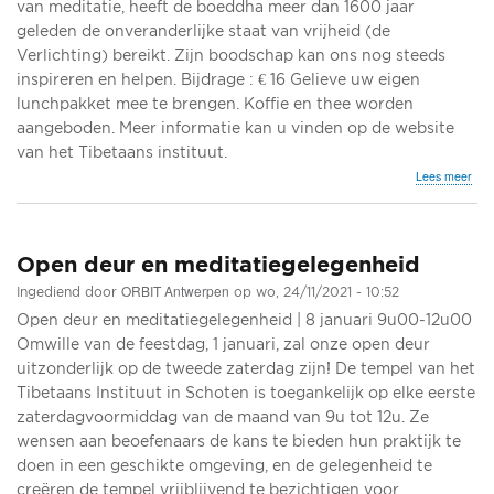
van meditatie, heeft de boeddha meer dan 1600 jaar
geleden de onveranderlijke staat van vrijheid (de
Verlichting) bereikt. Zijn boodschap kan ons nog steeds
inspireren en helpen. Bijdrage : € 16 Gelieve uw eigen
lunchpakket mee te brengen. Koffie en thee worden
aangeboden. Meer informatie kan u vinden op de website
van het Tibetaans instituut.
ove
Lees meer
Hoe
kan
mor
disc
Open deur en meditatiegelegenheid
ons
ons
ORBIT Antwerpen
Ingediend door
op
wo, 24/11/2021 - 10:52
bevr
Open deur en meditatiegelegenheid | 8 januari 9u00-12u00
van
neg
Omwille van de feestdag, 1 januari, zal onze open deur
ten
uitzonderlijk op de tweede zaterdag zijn! De tempel van het
en
Tibetaans Instituut in Schoten is toegankelijk op elke eerste
emo
zaterdagvoormiddag van de maand van 9u tot 12u. Ze
wensen aan beoefenaars de kans te bieden hun praktijk te
doen in een geschikte omgeving, en de gelegenheid te
creëren de tempel vrijblijvend te bezichtigen voor