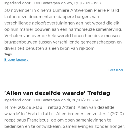
ORBIT Antwerpen
Ingediend door
op
wo, 17/11/2021 - 19:17
30 november in cinema Lumière Antwerpen Pierre Pirard
laat in deze documentaire dappere burgers van
verschillende geloofsovertuigingen aan het woord die elk
op hun manier bouwen aan een harmonieuze samenleving.
Verhalen van over de hele wereld tonen hoe deze mensen
bruggenbouwen tussen verschillende gemeenschappen en
diversiteit benutten als een bron van rijkdom.
Tags
Bruggenbouwers
ove
Lees meer
NO
TO
met
nab
'Allen van dezelfde waarde' Trefdag
doo
Pier
ORBIT Antwerpen
Ingediend door
op
di, 26/10/2021 - 14:35
Pira
14 mei 2022 9u-13u | Trefdag Attent 'Allen van dezelfde
en
Ant
waarde' In “Fratelli tutti – Allen broeders en zusters” (2020)
bru
roept paus Franciscus op om open samenlevingen te
bedenken en te ontwikkelen. Samenlevingen zonder honger,